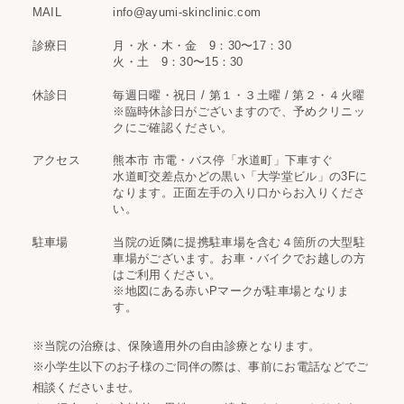
MAIL
info@ayumi-skinclinic.com
診療日
月・水・木・金 9：30〜17：30
火・土 9：30〜15：30
休診日
毎週日曜・祝日 / 第１・３土曜 / 第２・４火曜
※臨時休診日がございますので、予めクリニッ
クにご確認ください。
アクセス
熊本市 市電・バス停「水道町」下車すぐ
水道町交差点かどの黒い「大学堂ビル」の3Fに
なります。正面左手の入り口からお入りくださ
い。
駐車場
当院の近隣に提携駐車場を含む４箇所の大型駐
車場がございます。お車・バイクでお越しの方
はご利用ください。
※地図にある赤いPマークが駐車場となりま
す。
※当院の治療は、保険適用外の自由診療となります。
※小学生以下のお子様のご同伴の際は、事前にお電話などでご
相談くださいませ。