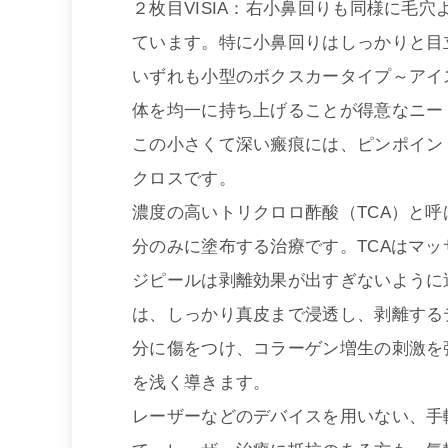
２枚目VISIA：右小鼻回りも同様に毛
ています。特に小鼻回りはしっかりと目
いずれも小型のボクスカータイプ～アイ
体を均一に持ち上げることが得意なニー
この小さくて深い瘢痕には、ピンポイン
クロスです。
濃度の高いトリクロロ酢酸（TCA）と
分のみに塗布する治療です。TCAはマ
ジピールは剥離効果が出すぎないように
は、しっかり真皮まで浸透し、剥離する
分に傷をつけ、コラーゲン増生の刺激を
を浅く導きます。
レーザーなどのデバイスを用いない、手