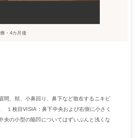
治療・4カ月後
眉間、頬、小鼻回り、鼻下など散在するニキビ
 １枚目VISIA：鼻下中央および右側に小さく
中央の小型の陥凹についてはずいぶんと浅くな