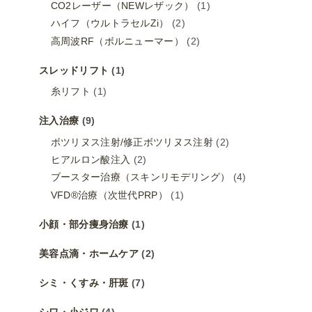
CO2レーザー（NEWレザック）
(1)
ハイフ（ウルトラセルZi）
(2)
高周波RF（ボルニューマー）
(2)
スレッドリフト
(1)
糸リフト
(1)
注入治療
(9)
ボツリヌス注射/修正ボツリヌス注射
(2)
ヒアルロン酸注入
(2)
ブースター治療（スキンリモデリング）
(4)
VFD®治療（次世代PRP）
(1)
小顔・部分痩身治療
(1)
美容点滴・ホームケア
(2)
シミ・くすみ・肝斑
(7)
シワ・小ジワ
(4)