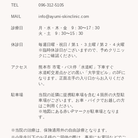
TEL
096-312-5105
MAIL
info@ayumi-skinclinic.com
診療日
月・水・木・金 9：30〜17：30
火・土 9：30〜15：30
休診日
毎週日曜・祝日 / 第１・３土曜 / 第２・４火曜
※臨時休診日がございますので、予めクリニッ
クにご確認ください。
アクセス
熊本市 市電・バス停「水道町」下車すぐ
水道町交差点かどの黒い「大学堂ビル」の3Fに
なります。正面左手の入り口からお入りくださ
い。
駐車場
当院の近隣に提携駐車場を含む４箇所の大型駐
車場がございます。お車・バイクでお越しの方
はご利用ください。
※地図にある赤いPマークが駐車場となりま
す。
※当院の治療は、保険適用外の自由診療となります。
※小学生以下のお子様のご同伴の際は、事前にお電話などでご