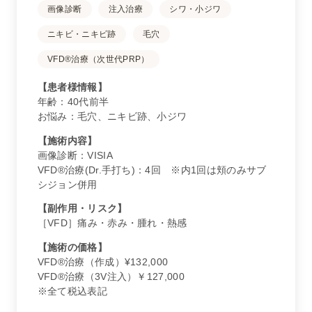
画像診断
注入治療
シワ・小ジワ
ニキビ・ニキビ跡
毛穴
VFD®治療（次世代PRP）
【患者様情報】
年齢：40代前半
お悩み：毛穴、ニキビ跡、小ジワ
【施術内容】
画像診断：VISIA
VFD®治療(Dr.手打ち)：4回 ※内1回は頬のみサブ
シジョン併用
【副作用・リスク】
［VFD］痛み・赤み・腫れ・熱感
【施術の価格】
VFD®治療（作成）¥132,000
VFD®治療（3V注入）￥127,000
※全て税込表記