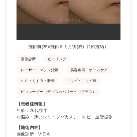
施術前(左)/施術３カ月後(右)（1回施術）
画像診断
ピーリング
レーザー・マシン治療
美容点滴・ホームケア
シミ・くすみ・肝斑
ニキビ・ニキビ跡
ピコレーザー（ディスカバリーピコプラス）
【患者様情報】
年齢：20代後半
お悩み：薄いシミ・ソバカス、ニキビ、血管拡張
【施術内容】
画像診断：VISIA