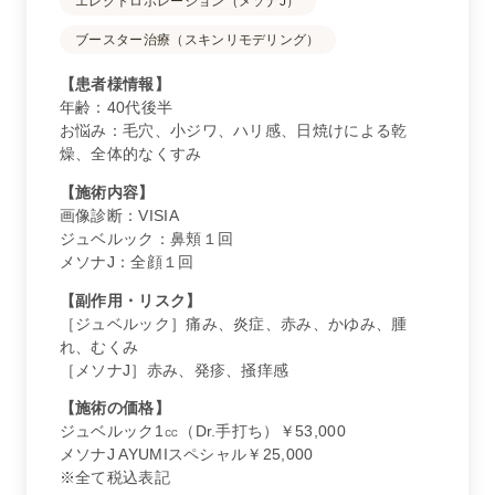
エレクトロポレーション（メソナJ）
ブースター治療（スキンリモデリング）
【患者様情報】
年齢：40代後半
お悩み：毛穴、小ジワ、ハリ感、日焼けによる乾
燥、全体的なくすみ
【施術内容】
画像診断：VISIA
ジュベルック：鼻頬１回
メソナJ：全顔１回
【副作用・リスク】
［ジュベルック］痛み、炎症、赤み、かゆみ、腫
れ、むくみ
［メソナJ］赤み、発疹、掻痒感
【施術の価格】
ジュベルック1㏄（Dr.手打ち）￥53,000
メソナJ AYUMIスペシャル￥25,000
※全て税込表記