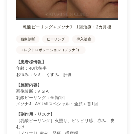
乳酸ピーリング＋メソナJ 1回治療・2カ月後
画像診断
ピーリング
導入治療
エレクトロポレーション（メソナJ）
【患者様情報】
年齢：40代後半
お悩み：シミ、くすみ、肝斑
【施術内容】
画像診断：VISIA
乳酸ピーリング：全顔1回
メソナJ AYUMIスペシャル：全顔＋首1回
【副作用・リスク】
［乳酸ピーリング］火照り、ピリピリ感、赤み、皮
むけ
［メソナJ］赤み、発疹、掻痒感