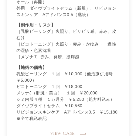
オール（再開）
外用：ダイヴブライトセラム（新規）、リビジョン
スキンケア Aアドバンス0.5（継続）
【副作用・リスク】
［乳酸ピーリング］火照り、ピリピリ感、赤み、皮
むけ
［ピコトーニング］火照り・赤み・かゆみ・一過性
の湿疹・色素沈着
［メソナJ］赤み、発疹、掻痒感
【施術の価格】
乳酸ピーリング １回 ￥10,000（他治療併用時
￥5,000）
ピコトーニング １回 ￥18,000
メソナJ（肝斑・美白） １回 ￥20,000
シミ内服４種 １カ月分 ￥5,250（処方料込み）
ダイヴブライトセラム ￥10,560
リビジョンスキンケア Aアドバンス0.5 ￥15,180
※全て税込表記
VIEW CASE