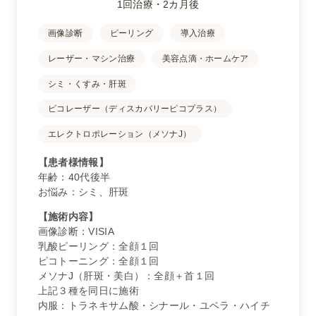
1回治療・2カ月後
画像診断
ピーリング
導入治療
レーザー・マシン治療
美容点滴・ホームケア
シミ・くすみ・肝斑
ピコレーザー（ディスカバリーピコプラス）
エレクトロポレーション（メソナJ）
【患者様情報】
年齢：40代後半
お悩み：シミ、肝斑
【施術内容】
画像診断：VISIA
乳酸ピーリング：全顔１回
ピコトーニング：全顔１回
メソナJ（肝斑・美白）：全顔＋首１回
上記３種を同日に施術
内服：トラネキサム酸・シナール・ユベラ・ハイチ