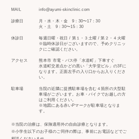
MAIL
info@ayumi-skinclinic.com
診療日
月・水・木・金 9：30〜17：30
火・土 9：30〜15：30
休診日
毎週日曜・祝日 / 第１・３土曜 / 第２・４火曜
※臨時休診日がございますので、予めクリニッ
クにご確認ください。
アクセス
熊本市 市電・バス停「水道町」下車すぐ
水道町交差点かどの黒い「大学堂ビル」の3Fに
なります。正面左手の入り口からお入りくださ
い。
駐車場
当院の近隣に提携駐車場を含む４箇所の大型駐
車場がございます。お車・バイクでお越しの方
はご利用ください。
※地図にある赤いPマークが駐車場となりま
す。
※当院の治療は、保険適用外の自由診療となります。
※小学生以下のお子様のご同伴の際は、事前にお電話などでご
相談くださいませ。