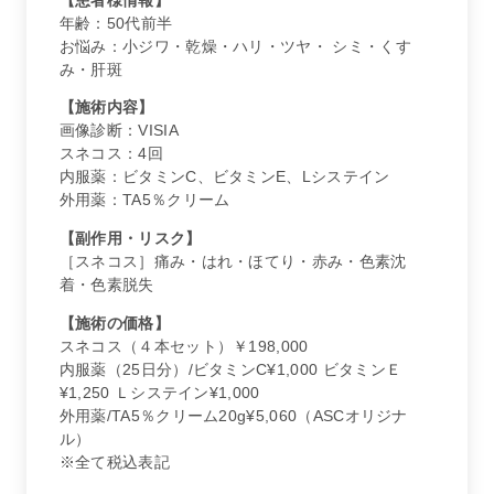
【患者様情報】
年齢：50代前半
お悩み：小ジワ・乾燥・ハリ・ツヤ・ シミ・くす
み・肝斑
【施術内容】
画像診断：VISIA
スネコス：4回
内服薬：ビタミンC、ビタミンE、Lシステイン
外用薬：TA5％クリーム
【副作用・リスク】
［スネコス］痛み・はれ・ほてり・赤み・色素沈
着・色素脱失
【施術の価格】
スネコス（４本セット）￥198,000
内服薬（25日分）/ビタミンC¥1,000 ビタミンＥ
¥1,250 Ｌシステイン¥1,000
外用薬/TA5％クリーム20g¥5,060（ASCオリジナ
ル）
※全て税込表記