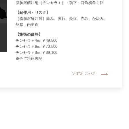
脂肪溶解注射（チンセラ＋）：顎下・口角横各１回
【副作用・リスク】
［脂肪溶解注射］痛み、腫れ、炎症、赤み、かゆみ、
熱感、内出血
【施術の価格】
チンセラ＋4㏄ ￥49,500
チンセラ＋6㏄ ￥70,500
チンセラ＋8㏄ ￥89,100
※全て税込表記
VIEW CASE