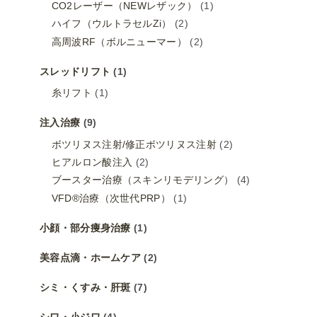
CO2レーザー（NEWレザック）
(1)
ハイフ（ウルトラセルZi）
(2)
高周波RF（ボルニューマー）
(2)
スレッドリフト
(1)
糸リフト
(1)
注入治療
(9)
ボツリヌス注射/修正ボツリヌス注射
(2)
ヒアルロン酸注入
(2)
ブースター治療（スキンリモデリング）
(4)
VFD®治療（次世代PRP）
(1)
小顔・部分痩身治療
(1)
美容点滴・ホームケア
(2)
シミ・くすみ・肝斑
(7)
シワ・小ジワ
(4)